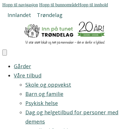
Hopp til navigasjon
Hopp til bunnområde
Hopp til innhold
Innlandet
Trøndelag
Gårder
Våre tilbud
Skole og oppvekst
Barn og familie
Psykisk helse
Dag og helgetilbud for personer med
demens